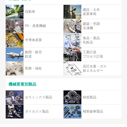
建設・土木
自動車
産業車両
建築・空調
FA・産業機械
冷凍機
食品・薬品
半導体産業
化粧品
舶用・航空
工業計器
鉄道
プロセス計装
高圧水素・ガス
医療・福祉
新エネルギー
機械要素別製品
セラミックス製品
鋳造製品
ダイカスト製品
精密歯車製品