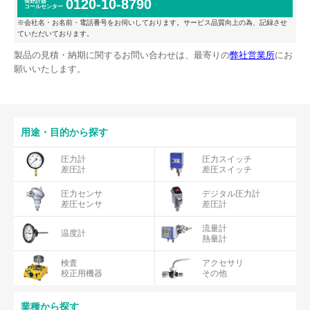
0120-10-8790
長野計器
コールセンター
※会社名・お名前・電話番号をお伺いしております。サービス品質向上の為、記録させ
ていただいております。
製品の見積・納期に関するお問い合わせは、最寄りの
弊社営業所
にお
願いいたします。
用途・目的から探す
圧力計
圧力スイッチ
差圧計
差圧スイッチ
圧力センサ
デジタル圧力計
差圧センサ
差圧計
流量計
温度計
熱量計
検査
アクセサリ
校正用機器
その他
業種から探す