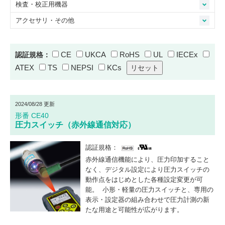
検査・校正用機器
アクセサリ・その他
CE
UKCA
RoHS
UL
IECEx
認証規格：
ATEX
TS
NEPSI
KCs
2024/08/28 更新
形番 CE40
圧力スイッチ（赤外線通信対応）
認証規格：
赤外線通信機能により、圧力印加すること
なく、デジタル設定により圧力スイッチの
動作点をはじめとした各種設定変更が可
能。 小形・軽量の圧力スイッチと、専用の
表示・設定器の組み合わせで圧力計測の新
たな用途と可能性が広がります。