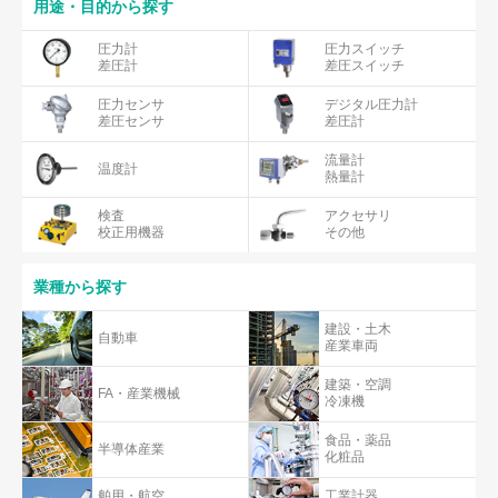
用途・目的から探す
圧力計
圧力スイッチ
差圧計
差圧スイッチ
圧力センサ
デジタル圧力計
差圧センサ
差圧計
流量計
温度計
熱量計
検査
アクセサリ
校正用機器
その他
業種から探す
建設・土木
自動車
産業車両
建築・空調
FA・産業機械
冷凍機
食品・薬品
半導体産業
化粧品
舶用・航空
工業計器