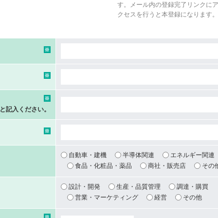
す。メール内の登録完了リンクに
クセスを行うと本登録になります
※
※
※
 と記入ください。
※
自動車・建機
半導体関連
エネルギー関連
食品・化粧品・薬品
商社・販売店
その
設計・開発
生産・品質管理
調達・購買
営業・マーケティング
経営
その他
※