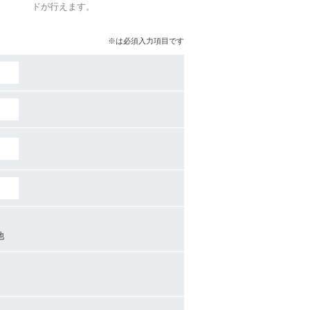
ア
ドが行えます。
。
※は必須入力項目です
他