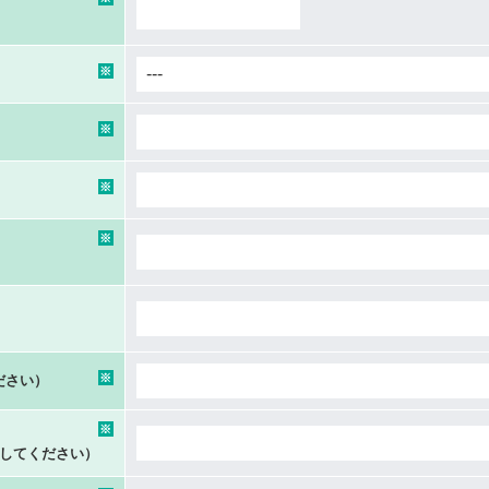
※
※
※
※
※
ださい）
※
力してください）