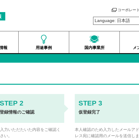
コーポレー
報
情報
用途事例
国内事業所
メ
登録情報のご確認
仮登録完了
ご入力いただたいた内容をご確認く
本人確認のため入力したメールア
ださい。
レス宛に確認用のメールを送信し