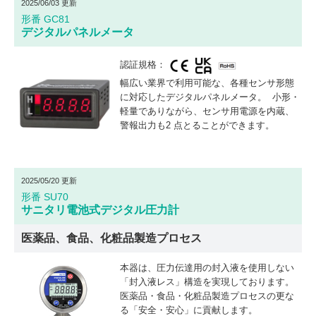
2025/06/03 更新
形番 GC81
デジタルパネルメータ
認証規格：
幅広い業界で利用可能な、各種センサ形態
に対応したデジタルパネルメータ。 小形・
軽量でありながら、センサ用電源を内蔵、
警報出力も2 点とることができます。
2025/05/20 更新
形番 SU70
サニタリ電池式デジタル圧力計
医薬品、食品、化粧品製造プロセス
本器は、圧力伝達用の封入液を使用しない
「封入液レス」構造を実現しております。
医薬品・食品・化粧品製造プロセスの更な
る「安全・安心」に貢献します。