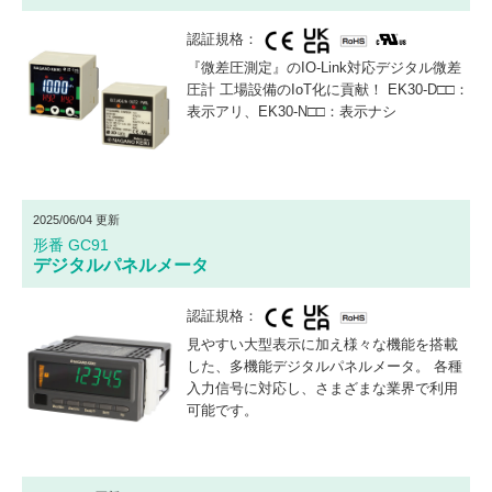
認証規格：
『微差圧測定』のIO-Link対応デジタル微差
圧計 工場設備のIoT化に貢献！ EK30-D□□：
表示アリ、EK30-N□□：表示ナシ
2025/06/04 更新
形番 GC91
デジタルパネルメータ
認証規格：
見やすい大型表示に加え様々な機能を搭載
した、多機能デジタルパネルメータ。 各種
入力信号に対応し、さまざまな業界で利用
可能です。