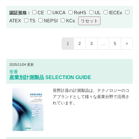
CE
UKCA
RoHS
UL
IECEx
認証規格：
ATEX
TS
NEPSI
KCs
1
2
3
…
5
>
2025/11/04 更新
形番
産業別計測製品 SELECTION GUIDE
長野計器の計測製品は、テクノロジーのコ
アブランドとして様々な産業分野で活用さ
れています。