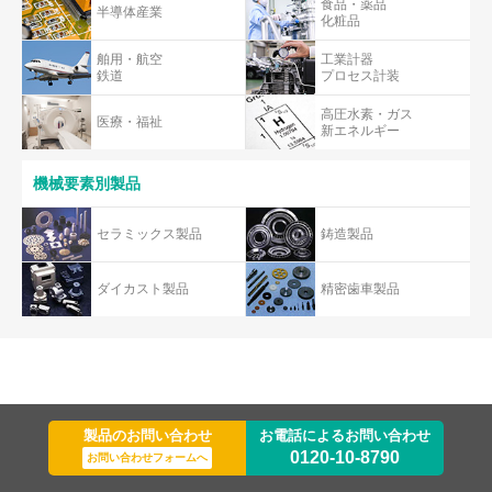
食品・薬品
半導体産業
化粧品
舶用・航空
工業計器
鉄道
プロセス計装
高圧水素・ガス
医療・福祉
新エネルギー
機械要素別製品
セラミックス製品
鋳造製品
ダイカスト製品
精密歯車製品
製品のお問い合わせ
お電話によるお問い合わせ
0120-10-8790
お問い合わせフォームへ