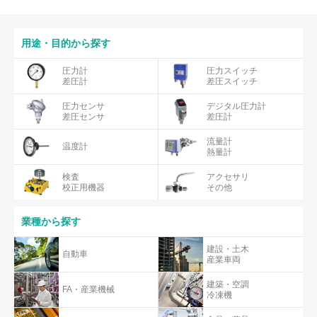
用途・目的から探す
圧力計
圧力スイッチ
差圧計
差圧スイッチ
圧力センサ
デジタル圧力計
差圧センサ
差圧計
流量計
温度計
熱量計
検査
アクセサリ
校正用機器
その他
業種から探す
建設・土木
自動車
産業車両
建築・空調
FA・産業機械
冷凍機