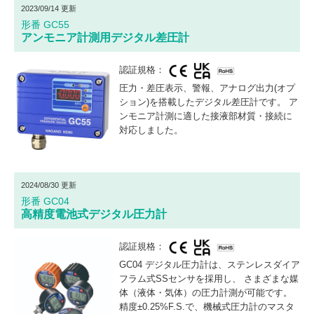
2023/09/14 更新
形番 GC55
アンモニア計測用デジタル差圧計
認証規格：
圧力・差圧表示、警報、アナログ出力(オプ
ション)を搭載したデジタル差圧計です。 ア
ンモニア計測に適した接液部材質・接続に
対応しました。
2024/08/30 更新
形番 GC04
高精度電池式デジタル圧力計
認証規格：
GC04 デジタル圧力計は、ステンレスダイア
フラム式SSセンサを採用し、 さまざまな媒
体（液体・気体）の圧力計測が可能です。
精度±0.25%F.S.で、機械式圧力計のマスタ