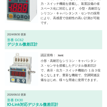
力・スイッチ機能を搭載し、装置設備の省
スペース化に対応します。 小型・高耐圧な
シリコン・キャパシタンス・センサの採用
により、高感度で信頼性の高い計測が可能
です。
2024/08/30 更新
形番 GC62
デジタル微差圧計
認証規格：
小形・高耐圧なシリコン・キャパシタン
ス・センサを搭載したデジタル微差圧計
で、表示・出力・スイッチ機能の １台３役
をこなします。豊富な機能で、空調関連設
備をはじめ、様々な用途に使用できます。
2026/06/10 更新
形番 EK30
IO-Link対応デジタル微差圧計