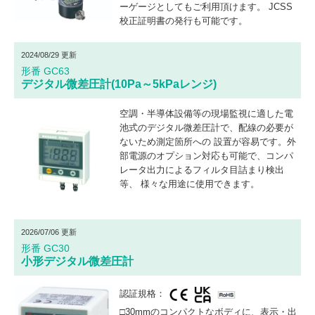
ーゲージとしてもご利用頂けます。 JCSS
校正証明書の発行も可能です。
2024/08/29 更新
形番 GC63
デジタル微差圧計(10Pa～5kPaレンジ)
空調・半導体設備等の現場監視に適した電
池式のデジタル微差圧計で、配線の必要が
ないため測定箇所への 設置が容易です。外
部電源のオプション対応も可能で、コンパ
レータ出力によるフィルタ目詰まり検出
等、 様々な用途に使用できます。
2026/07/06 更新
形番 GC30
小形デジタル微差圧計
認証規格：
□30mmのコンパクトなボディに、表示・出