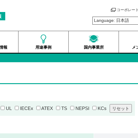
コーポレー
報
情報
用途事例
国内事業所
メ
UL
IECEx
ATEX
TS
NEPSI
KCs