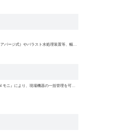
船舶規格（NK）を取得した船舶用圧力センサです。 低圧レンジに対応し、タンク液位計測（エアパージ式）やバラスト水処理装置等、幅広い用途でご使用いただけます。
計装工事不要なワイヤレス計測機器と中継器を組合せ長距離通信を実現！ クラウドサービス『N モニ』により、現場機器の一括管理を可能に。