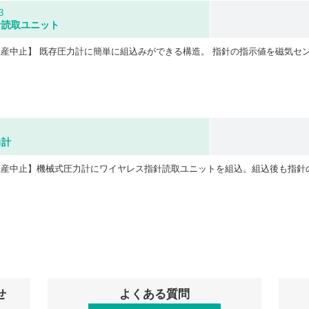
3
針読取ユニット
力計
せ
よくある質問