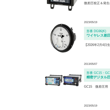
微差圧校正＆発生
2023/05/19
形番 DG96(K)
ワイヤレス差
2013/05/07
形番 GC15・GC
精密デジタル
2023/05/19