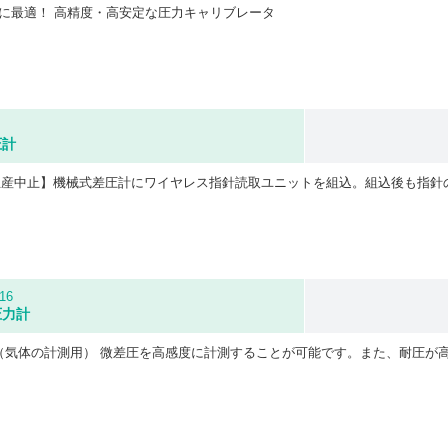
に最適！ 高精度・高安定な圧力キャリブレータ
圧計
16
圧力計