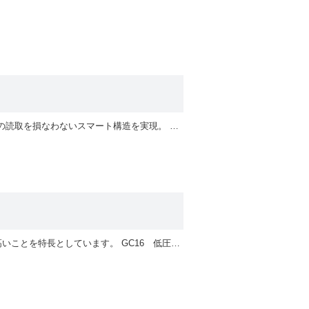
【2026年2月4日生産中止】機械式差圧計にワイヤレス指針読取ユニットを組込。組込後も指針の読取を損なわないスマート構造を実現。 ＊iOSは、Apple inc.のOS名称です。iOSは、Cisco Systems , incの商標または登録商標であり、 ライセンスに基づき使用されています。 ＊Androidは、Google LLCの商標または登録商標です。
GC15 微差圧用（気体の計測用） 微差圧を高感度に計測することが可能です。また、耐圧が高いことを特長としています。 GC16 低圧～中圧用（気体・液体の計測用） 標準仕様（GC16-17□：精度±0.1%）、高精度仕様（GC16-37□：精度±0.02%）をラインアップ。 基準電気式圧力計、血圧計用基準圧力計仕様も製作可能ですので、お問い合わせください。