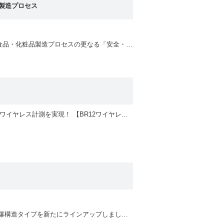
製造プロセス
本器は、圧力伝達用の封入液を使用しない「封入液レス」構造を実現しております。医薬品・食品・化粧品製造プロセスの更なる「安全・安心」に貢献します。
既存圧力計に簡単に組込みができる構造。 指針の指示値を磁気センサで読取！Bluetooth通信でワイヤレス計測を実現！ 【BR12ワイヤレス圧力計をお使いのお客様へ】 iPhone版「PG-Link」アプリをお使いのお客様は、新しいPG-Linkアプリへ移行していただく対応になります。 そのため、アプリ内に保存されているBR12ワイヤレス圧力計による計測データは引き継げませんので、 App Storeからダウンロードする前に以下を実施してください。 ①PG-Linkに保存されている計測データ(CSV形式)をPCなどへバックアップ ②iPhoneからPG-Linkアプリを削除 ③App Storeから最新版のPG-Linkアプリをダウンロード ＊Bluetooth®は、Bluetooth SIG , Incの商標または登録商標です。 ＊iOSは、Apple inc.のOS名称です。iOSは、Cisco Systems , incの商標または登録商標であり、 ライセンスに基づき使用されています。 ＊Androidは、Google LLCの商標または登録商標です。
光学式で高温下の高精度圧力計測を実現！ 光学式で圧力を計測する革新的な樹脂圧センサに防爆構造タイプを新たにラインアップしました。