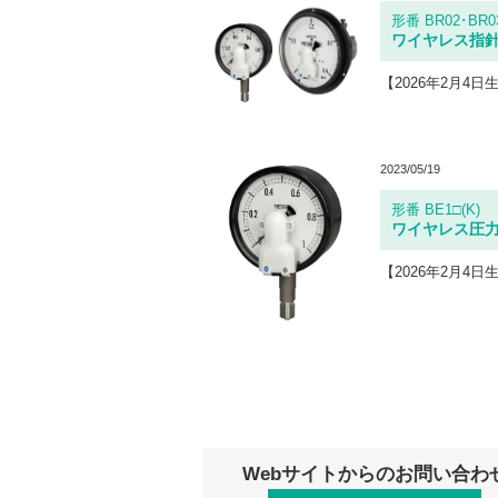
形番 BR02･BR0
ワイヤレス指
2023/05/19
形番 BE1□(K)
ワイヤレス圧
Webサイトからのお問い合わ