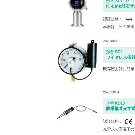
形番 SU71-D□□
IO-Link対
認証規格：
2026/06/16
形番 BR2□
ワイヤレス指
2025/10/01
形番 KD10
防爆構造光学式
認証規格：