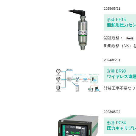
2025/05/21
形番 EH15
船舶用圧力セ
認証規格：
2024/05/31
形番 BR90
ワイヤレス遠
2023/05/24
形番 PC54
圧力キャリブ