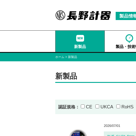
製品情
新製品
製品・技術
ホーム
新製品
新製品
CE
UKCA
RoHS
認証規格：
2026/07/01