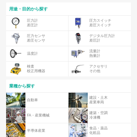
用途・目的から探す
圧力計
圧力スイッチ
差圧計
差圧スイッチ
圧力センサ
デジタル圧力計
差圧センサ
差圧計
流量計
温度計
熱量計
検査
アクセサリ
校正用機器
その他
業種から探す
建設・土木
自動車
産業車両
建築・空調
FA・産業機械
冷凍機
食品・薬品
半導体産業
化粧品