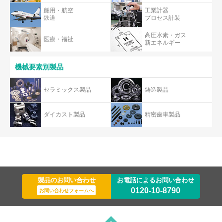
舶用・航空
工業計器
鉄道
プロセス計装
高圧水素・ガス
医療・福祉
新エネルギー
機械要素別製品
セラミックス製品
鋳造製品
ダイカスト製品
精密歯車製品
製品のお問い合わせ
お電話によるお問い合わせ
0120-10-8790
お問い合わせフォームへ