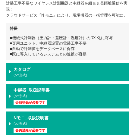
計装工事不要なワイヤレス計測機器と中継器を組合せ長距離通信を実
現！
クラウドサービス『N モニ』により、現場機器の一括管理を可能に。
特長
■機械式計測器（圧力計・差圧計・温度計）のDX 化に寄与
■専用ユニット、中継器設置の電装工事不要
■自動で計測値をデータベースに保存
■既に導入しているシステムとの連携が容易
カタログ
(pdf形式)
中継器_取扱説明書
(pdf形式)
会員登録が必要です
Nモニ_取扱説明書
(pdf形式)
会員登録が必要です