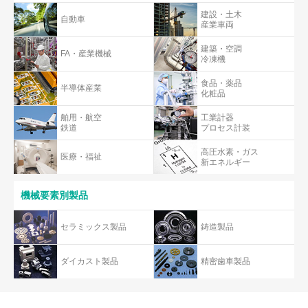
建設・土木
自動車
産業車両
建築・空調
FA・産業機械
冷凍機
食品・薬品
半導体産業
化粧品
舶用・航空
工業計器
鉄道
プロセス計装
高圧水素・ガス
医療・福祉
新エネルギー
機械要素別製品
セラミックス製品
鋳造製品
ダイカスト製品
精密歯車製品