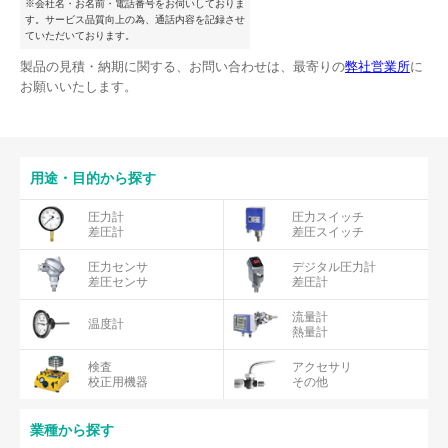
※会社名・お名前・電話番号をお伺いしておりま
す。サービス品質向上の為、通話内容を記録させ
ていただいております。
製品の見積・納期に関する、お問い合わせは、最寄りの
弊社営業所
に
お願いいたします。
用途・目的から探す
圧力計
圧力スイッチ
差圧計
差圧スイッチ
圧力センサ
デジタル圧力計
差圧センサ
差圧計
流量計
温度計
熱量計
検査
アクセサリ
校正用機器
その他
業種から探す