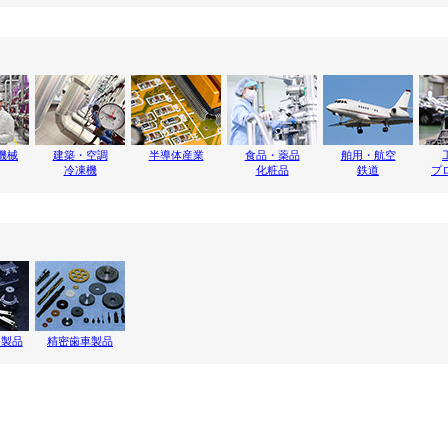
機械
建築・空調
半導体産業
食品・薬品
舶用・航空
冷凍機
化粧品
鉄道
プ
ト製品
精密歯車製品