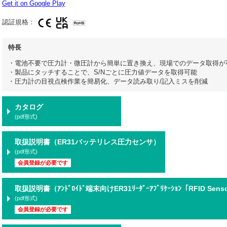
Get it on Google Play
認証規格：
特長
・電池不要で圧力計・微圧計から簡単に置き換え、現場でのデータ取得が
・製品にタッチすることで、S/Nごとに圧力値データを取得可能
・圧力計の目視点検作業を簡易化、データ読み取り/記入ミスを削減
カタログ
(pdf形式)
取扱説明書（ER31バッテリレス圧力センサ）
(pdf形式)
会員登録が必要です
取扱説明書（ｱﾝﾄﾞﾛｲﾄﾞ端末向けER31ﾘｰﾀﾞｰｱﾌﾟﾘｹｰｼｮﾝ「RFID Sen
(pdf形式)
会員登録が必要です