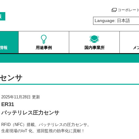
コーポレー
報
情報
用途事例
国内事業所
メ
力センサ
2025年11月28日 更新
ER31
バッテリレス圧力センサ
RFID（NFC）搭載、バッテリレスの圧力センサ。
生産現場のIoT 化、巡回監視の効率化に貢献！