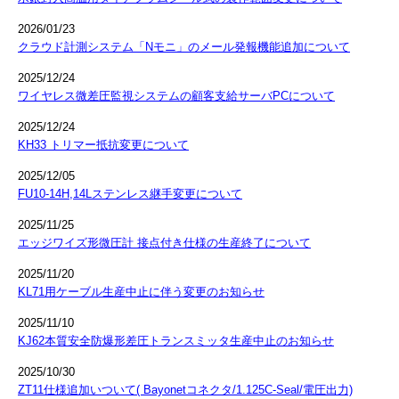
2026/01/23
クラウド計測システム「Nモニ」のメール発報機能追加について
2025/12/24
ワイヤレス微差圧監視システムの顧客支給サーバPCについて
2025/12/24
KH33 トリマー抵抗変更について
2025/12/05
FU10-14H,14Lステンレス継手変更について
2025/11/25
エッジワイズ形微圧計 接点付き仕様の生産終了について
2025/11/20
KL71用ケーブル生産中止に伴う変更のお知らせ
2025/11/10
KJ62本質安全防爆形差圧トランスミッタ生産中止のお知らせ
2025/10/30
ZT11仕様追加いついて( Bayonetコネクタ/1.125C-Seal/電圧出力)