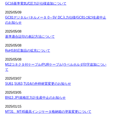
GC16基準電気式圧力計仕様追加について
2025/05/09
GC81デジタルパネルメータ 0～5V DC入力仕様(GC81-□6□)生産中止
のお知らせ
2025/05/08
基準適合証印の表記方法について
2025/05/08
RoHS対応製品の拡充について
2025/05/08
M12コネクタ付ケーブル(PURケーブル)ラベルホルダ印字追加につい
て
2025/03/07
SU61,SU63,TU14の外枠材質変更のお知らせ
2025/03/05
BN13 JPI規格圧力計生産中止のお知らせ
2025/01/15
MT31、MT45最高インジケータ格納箱の塗装変更について