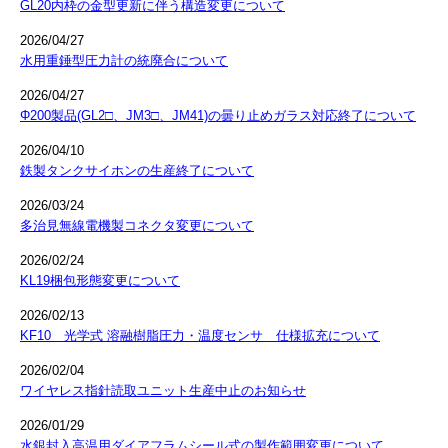
GL20内枠の金型更新に伴う構造変更について
2026/04/27
水用重錘型圧力計の統廃合について
2026/04/27
Φ200製品(GL2□、JM3□、JM41)の曇り止めガラス対応終了について
2026/04/10
鉄製タンクサイホンの生産終了について
2026/03/24
多治見無線電機製コネクタ変更について
2026/02/24
KL19梱包形態変更について
2026/02/13
KF10 光学式 溶融樹脂圧力・温度センサ 仕様拡充について
2026/02/04
ワイヤレス指針読取ユニット生産中止のお知らせ
2026/01/29
水銀封入高温用ダイアフラムシール式の製作範囲変更について